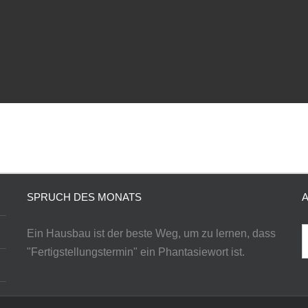
SPRUCH DES MONATS
S
Ein Hausbau ist der beste Weg, um zu lernen, dass
n
"Fertigstellungstermin" ein Phantasiewort ist.