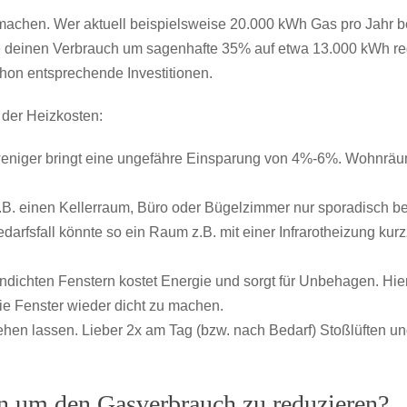
en machen. Wer aktuell beispielsweise 20.000 kWh Gas pro Jah
e deinen Verbrauch um sagenhafte 35% auf etwa 13.000 kWh redu
hon entsprechende Investitionen.
der Heizkosten:
niger bringt eine ungefähre Einsparung von 4%-6%. Wohnräume
B. einen Kellerraum, Büro oder Bügelzimmer nur sporadisch benu
edarfsfall könnte so ein Raum z.B. mit einer Infrarotheizung ku
ndichten Fenstern kostet Energie und sorgt für Unbehagen. Hie
e Fenster wieder dicht zu machen.
ehen lassen. Lieber 2x am Tag (bzw. nach Bedarf) Stoßlüften u
 um den Gasverbrauch zu reduzieren?