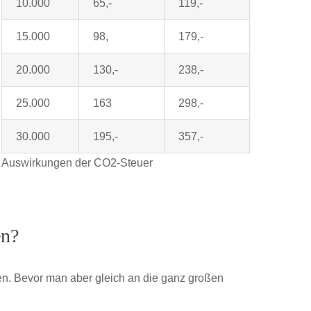
10.000
65,-
119,-
15.000
98,
179,-
20.000
130,-
238,-
25.000
163
298,-
30.000
195,-
357,-
Auswirkungen der CO2-Steuer
en?
aren. Bevor man aber gleich an die ganz großen