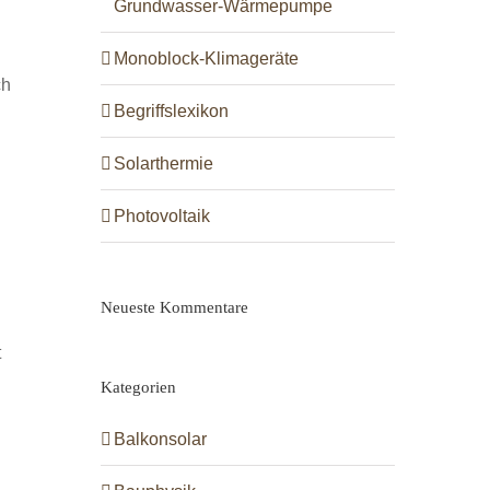
Grundwasser-Wärmepumpe
Monoblock-Klimageräte
ch
Begriffslexikon
Solarthermie
Photovoltaik
Neueste Kommentare
t
Kategorien
Balkonsolar